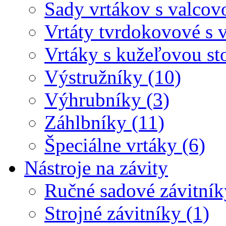
Sady vrtákov s valcov
Vrtáty tvrdokovové s 
Vrtáky s kužeľovou st
Výstružníky (10)
Výhrubníky (3)
Záhlbníky (11)
Špeciálne vrtáky (6)
Nástroje na závity
Ručné sadové závitník
Strojné závitníky (1)