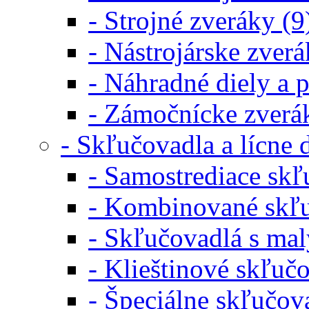
- Strojné zveráky (9
- Nástrojárske zverá
- Náhradné diely a p
- Zámočnícke zverá
- Skľučovadla a lícne
- Samostrediace skľ
- Kombinované skľu
- Skľučovadlá s ma
- Klieštinové skľučo
- Špeciálne skľučov