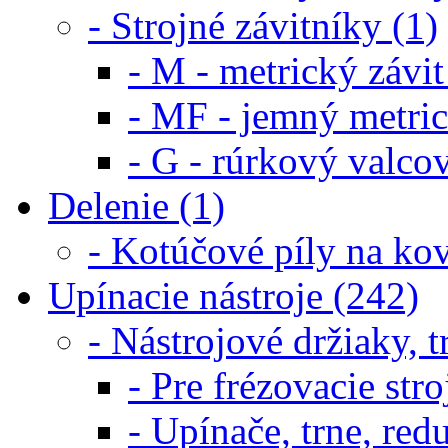
- Strojné závitníky (1)
- M - metrický závit
- MF - jemný metric
- G - rúrkový valcov
Delenie (1)
- Kotúčové píly na kov
Upínacie nástroje (242)
- Nástrojové držiaky, t
- Pre frézovacie st
- Upínače, trne, re