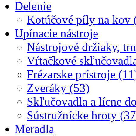
Delenie
Kotúčové píly na kov 
Upínacie nástroje
Nástrojové držiaky, trn
Vŕtačkové skľučovadla
Frézarske prístroje (11
Zveráky (53)
Skľučovadla a lícne d
Sústružnícke hroty (37
Meradla