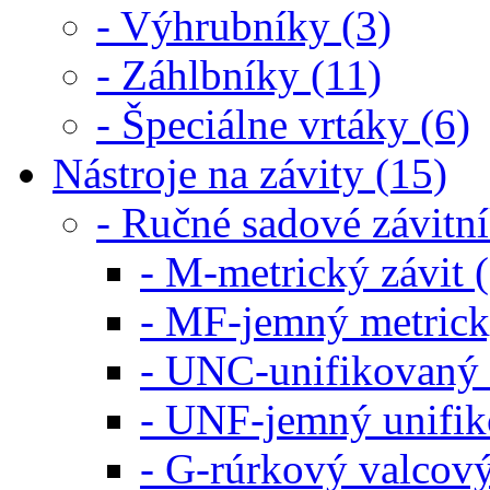
- Výhrubníky (3)
- Záhlbníky (11)
- Špeciálne vrtáky (6)
Nástroje na závity (15)
- Ručné sadové závitn
- M-metrický závit (
- MF-jemný metrický
- UNC-unifikovaný z
- UNF-jemný unifik
- G-rúrkový valcový