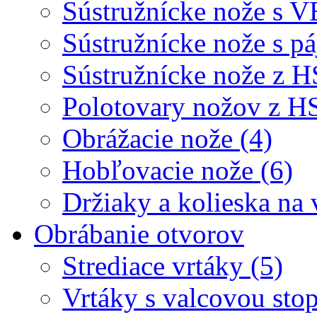
Sústružnícke nože s V
Sústružnícke nože s p
Sústružnícke nože z H
Polotovary nožov z H
Obrážacie nože (4)
Hobľovacie nože (6)
Držiaky a kolieska na 
Obrábanie otvorov
Strediace vrtáky (5)
Vrtáky s valcovou sto