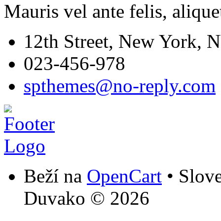
Mauris vel ante felis, aliquet
12th Street, New York, 
023-456-978
spthemes@no-reply.com
Beží na
OpenCart
• Slov
Duvako © 2026