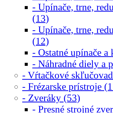
- Upínače, trne, re
(13)
- Upínače, trne, re
(12)
- Ostatné upínače a 
- Náhradné diely a p
- Vŕtačkové skľučovad
- Frézarske prístroje (1
- Zveráky (53)
- Presné strojné zve