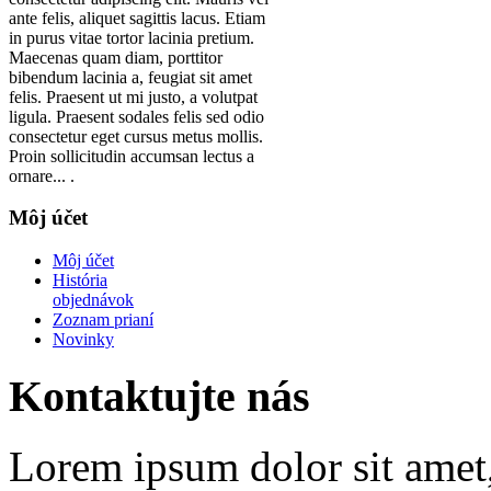
ante felis, aliquet sagittis lacus. Etiam
in purus vitae tortor lacinia pretium.
Maecenas quam diam, porttitor
bibendum lacinia a, feugiat sit amet
felis. Praesent ut mi justo, a volutpat
ligula. Praesent sodales felis sed odio
consectetur eget cursus metus mollis.
Proin sollicitudin accumsan lectus a
ornare... .
Môj účet
Môj účet
História
objednávok
Zoznam prianí
Novinky
Kontaktujte nás
Lorem ipsum dolor sit amet, 