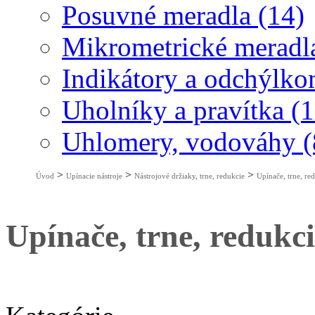
Posuvné meradla (14)
Mikrometrické meradla
Indikátory a odchýlko
Uholníky a pravítka (1
Uhlomery, vodováhy (
>
>
>
Úvod
Upínacie nástroje
Nástrojové držiaky, trne, redukcie
Upínače, trne, r
Upínače, trne, reduk