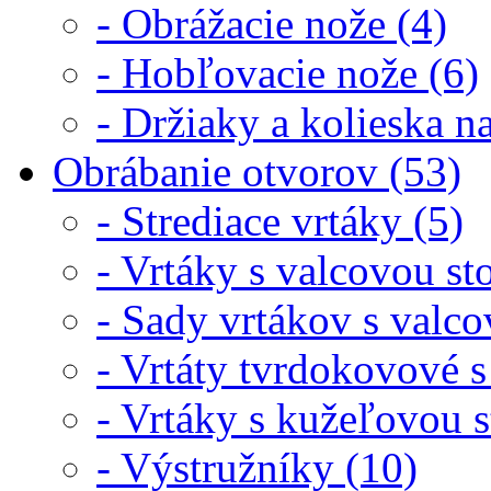
- Obrážacie nože (4)
- Hobľovacie nože (6)
- Držiaky a kolieska n
Obrábanie otvorov (53)
- Strediace vrtáky (5)
- Vrtáky s valcovou st
- Sady vrtákov s valco
- Vrtáty tvrdokovové s
- Vrtáky s kužeľovou 
- Výstružníky (10)