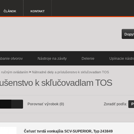
ČLÁNOK
KONTAKT
Dopy
banie otvorov
Nástroje na závity
Delenie
Upínacie nástr
>
s ručným ovládaním
Náhradné diely a príslušenstvo k skľučovadlam TOS
slušenstvo k skľučovadlam TOS
Porovnať výrobok (0)
Zoradiť podľa:
P
Čeľusť tvrdá vonkajšia SCV-SUPERIOR, Typ 243849