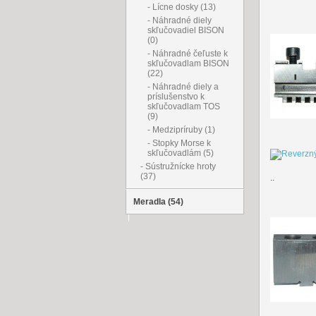
- Lícne dosky (13)
- Náhradné diely
skľučovadiel BISON
(0)
- Náhradné čeľuste k
skľučovadlam BISON
(22)
- Náhradné diely a
príslušenstvo k
skľučovadlam TOS
(9)
- Medzipríruby (1)
- Stopky Morse k
skľučovadlám (5)
- Sústružnícke hroty
(37)
..
Meradla (54)