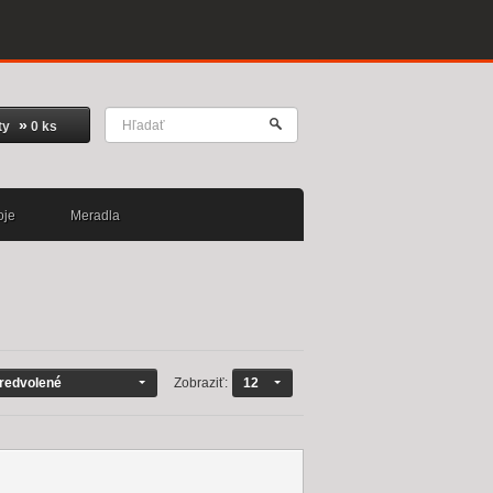
»
ty
0 ks
oje
Meradla
redvolené
Zobraziť:
12