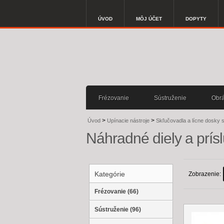
ÚVOD
MÔJ ÚČET
DOPYTY
Frézovanie
Sústruženie
Obrá
>
>
Úvod
Upínacie nástroje
Skľučovadla a lícne dosky 
Náhradné diely a prí
Kategórie
Zobrazenie:
Frézovanie (66)
Sústruženie (96)