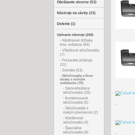
Obrábanie otvorov (53)
Nástroje na závity (15)
Delenie (1)
Upínacie nástroje (242)
- Nástrojové držiaky,
trne, redukcie (64)
- Vŕtačkové skľučovadla
(7)
- Frézarske prístroje
(11)
- Zveráky (53)
- Skľučovadla a lícne
dosky s ručným
ovládaním (76)
- Samostrediace
skľučovadla (20)
- Kombinované
skľučovadla (5)
..
- Skľučovadlá s
malým priemerom (2)
- Klieštinové
skľučovadla (4)
- Špeciálne
skľučovadla (9)
..