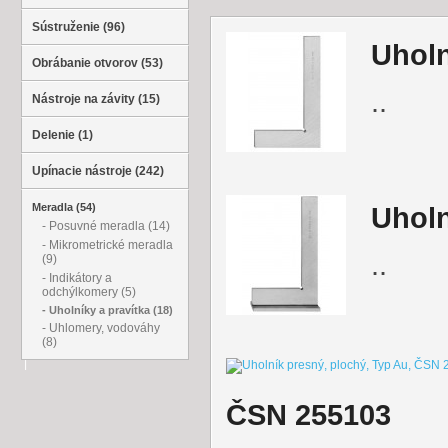
Sústruženie (96)
Uholn
Obrábanie otvorov (53)
..
Nástroje na závity (15)
Delenie (1)
Upínacie nástroje (242)
Meradla (54)
Uholn
- Posuvné meradla (14)
- Mikrometrické meradla
..
(9)
- Indikátory a
odchýlkomery (5)
- Uholníky a pravítka (18)
- Uhlomery, vodováhy
(8)
ČSN 255103