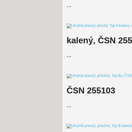
..
kalený, ČSN 25
..
ČSN 255103
..