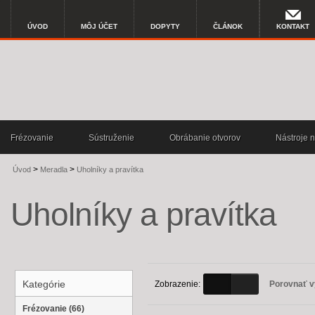
ÚVOD
MÔJ ÚČET
DOPYTY
ČLÁNOK
KONTAKT
Frézovanie
Sústruženie
Obrábanie otvorov
Nástroje n
>
>
Úvod
Meradla
Uholníky a pravítka
Uholníky a pravítka
Kategórie
Zobrazenie:
Porovnať v
Frézovanie (66)