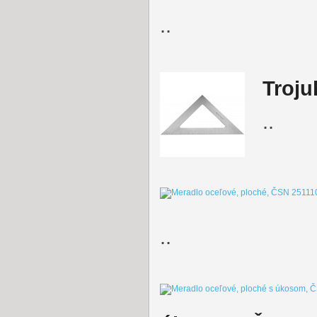
..
Troju
..
..