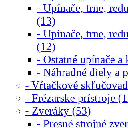
- Upínače, trne, re
(13)
- Upínače, trne, re
(12)
- Ostatné upínače a 
- Náhradné diely a p
- Vŕtačkové skľučovad
- Frézarske prístroje (1
- Zveráky (53)
- Presné strojné zve