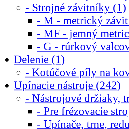
- Strojné závitníky (1)
- M - metrický závit
- MF - jemný metric
- G - rúrkový valcov
Delenie (1)
- Kotúčové píly na kov
Upínacie nástroje (242)
- Nástrojové držiaky, t
- Pre frézovacie st
- Upínače, trne, re