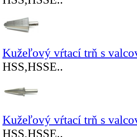
Kužeľový vŕtací trň s val
HSS,HSSE..
Kužeľový vŕtací trň s val
HSS,HSSE..