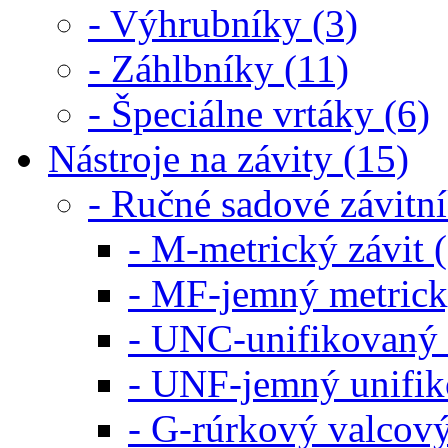
- Výhrubníky (3)
- Záhlbníky (11)
- Špeciálne vrtáky (6)
Nástroje na závity (15)
- Ručné sadové závitn
- M-metrický závit (
- MF-jemný metrický
- UNC-unifikovaný z
- UNF-jemný unifik
- G-rúrkový valcový