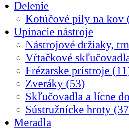
Delenie
Kotúčové píly na kov 
Upínacie nástroje
Nástrojové držiaky, trn
Vŕtačkové skľučovadla
Frézarske prístroje (11
Zveráky (53)
Skľučovadla a lícne d
Sústružnícke hroty (37
Meradla