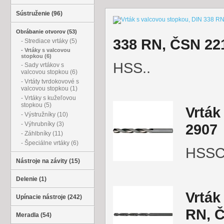
Sústruženie (96)
Obrábanie otvorov (53)
338 RN, ČSN 22
- Strediace vrtáky (5)
- Vrtáky s valcovou
stopkou (6)
HSS..
- Sady vrtákov s
valcovou stopkou (6)
- Vrtáty tvrdokovové s
valcovou stopkou (1)
- Vrtáky s kužeľovou
stopkou (5)
Vrták
- Výstružníky (10)
- Výhrubníky (3)
2907
- Záhlbníky (11)
- Špeciálne vrtáky (6)
HSSC
Nástroje na závity (15)
Delenie (1)
Vrták
Upínacie nástroje (242)
RN, 
Meradla (54)