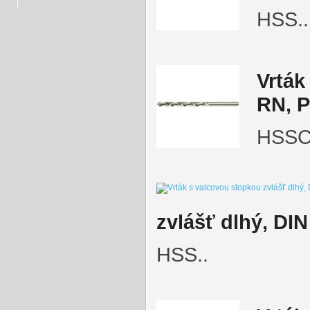
HSS..
Vrták
RN, 
HSSC
zvlášť dlhý, DIN
HSS..