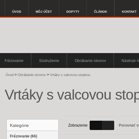
ÚVOD
MÔJ ÚČET
DOPYTY
ČLÁNOK
KONTAKT
Frézovanie
Sústruženie
Obrábanie otvorov
Nástroje n
>
>
Úvod
Obrábanie otvorov
Vrtáky s valcovou stopkou
Vrtáky s valcovou sto
Kategórie
Zobrazenie:
Porovnať v
Frézovanie (66)