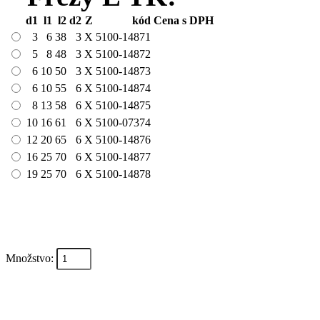
d1
l1
l2
d2
Z
kód
Cena s DPH
3
6
38
3
X
5100-14871
5
8
48
3
X
5100-14872
6
10
50
3
X
5100-14873
6
10
55
6
X
5100-14874
8
13
58
6
X
5100-14875
10
16
61
6
X
5100-07374
12
20
65
6
X
5100-14876
16
25
70
6
X
5100-14877
19
25
70
6
X
5100-14878
Množstvo:
Pridať medzi dopyty