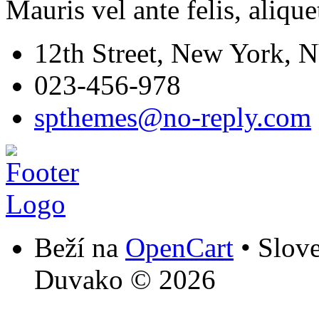
Mauris vel ante felis, aliquet
12th Street, New York, 
023-456-978
spthemes@no-reply.com
Beží na
OpenCart
• Slov
Duvako © 2026