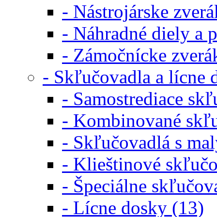
- Nástrojárske zverá
- Náhradné diely a p
- Zámočnícke zverá
- Skľučovadla a lícne
- Samostrediace skľ
- Kombinované skľu
- Skľučovadlá s ma
- Klieštinové skľučo
- Špeciálne skľučov
- Lícne dosky (13)