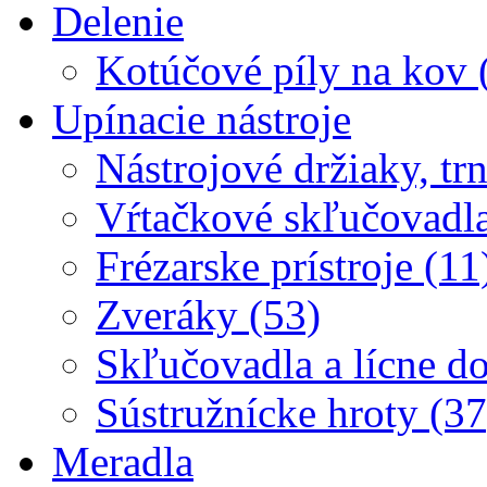
Delenie
Kotúčové píly na kov 
Upínacie nástroje
Nástrojové držiaky, trn
Vŕtačkové skľučovadla
Frézarske prístroje (11
Zveráky (53)
Skľučovadla a lícne d
Sústružnícke hroty (37
Meradla