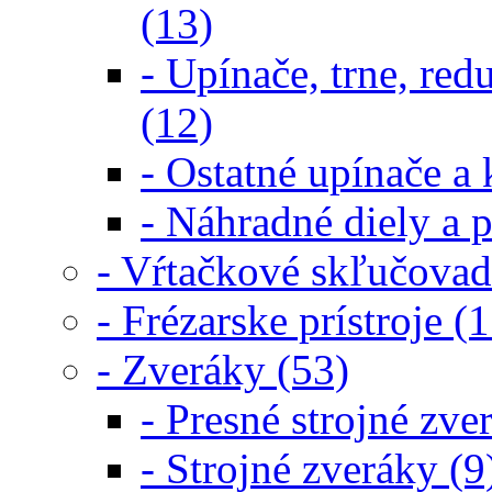
(13)
- Upínače, trne, re
(12)
- Ostatné upínače a 
- Náhradné diely a p
- Vŕtačkové skľučovad
- Frézarske prístroje (1
- Zveráky (53)
- Presné strojné zve
- Strojné zveráky (9