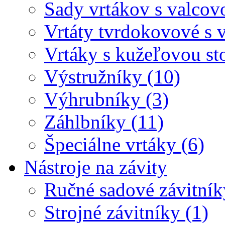
Sady vrtákov s valcov
Vrtáty tvrdokovové s 
Vrtáky s kužeľovou st
Výstružníky (10)
Výhrubníky (3)
Záhlbníky (11)
Špeciálne vrtáky (6)
Nástroje na závity
Ručné sadové závitník
Strojné závitníky (1)