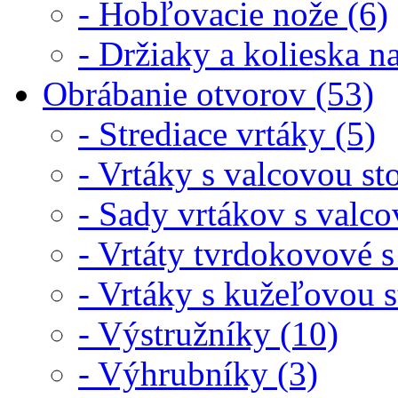
- Hobľovacie nože (6)
- Držiaky a kolieska n
Obrábanie otvorov (53)
- Strediace vrtáky (5)
- Vrtáky s valcovou st
- Sady vrtákov s valco
- Vrtáty tvrdokovové s
- Vrtáky s kužeľovou 
- Výstružníky (10)
- Výhrubníky (3)