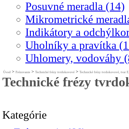
Posuvné meradla (14)
Mikrometrické meradla
Indikátory a odchýlko
Uholníky a pravítka (1
Uhlomery, vodováhy (
>
>
>
Úvod
Frézovanie
Technické frézy tvrdokovové
Technické frézy tvrdokovové, tvar E,
Technické frézy tvrdok
Kategórie