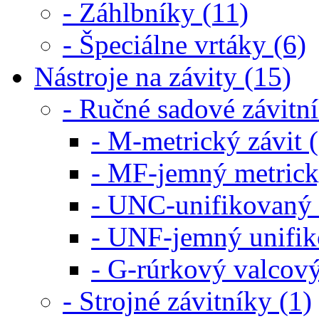
- Záhlbníky (11)
- Špeciálne vrtáky (6)
Nástroje na závity (15)
- Ručné sadové závitn
- M-metrický závit (
- MF-jemný metrický
- UNC-unifikovaný z
- UNF-jemný unifik
- G-rúrkový valcový
- Strojné závitníky (1)