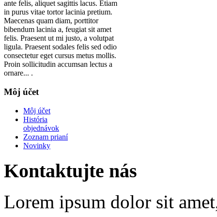
ante felis, aliquet sagittis lacus. Etiam
in purus vitae tortor lacinia pretium.
Maecenas quam diam, porttitor
bibendum lacinia a, feugiat sit amet
felis. Praesent ut mi justo, a volutpat
ligula. Praesent sodales felis sed odio
consectetur eget cursus metus mollis.
Proin sollicitudin accumsan lectus a
ornare... .
Môj účet
Môj účet
História
objednávok
Zoznam prianí
Novinky
Kontaktujte nás
Lorem ipsum dolor sit amet, 