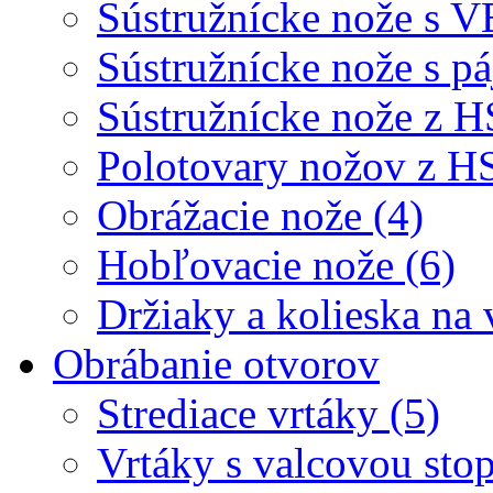
Sústružnícke nože s V
Sústružnícke nože s p
Sústružnícke nože z H
Polotovary nožov z H
Obrážacie nože (4)
Hobľovacie nože (6)
Držiaky a kolieska na 
Obrábanie otvorov
Strediace vrtáky (5)
Vrtáky s valcovou sto